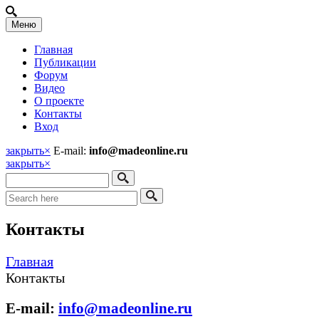
Меню
Главная
Публикации
Форум
Видео
О проекте
Контакты
Вход
закрыть
×
E-mail:
info@madeonline.ru
закрыть
×
Контакты
Главная
Контакты
E-mail:
info@madeonline.ru