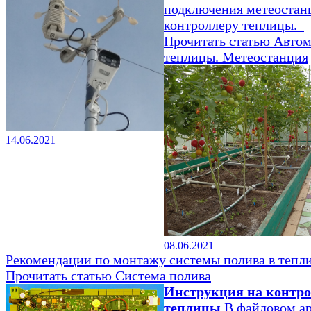
подключения метеостан
контроллеру теплицы.
Прочитать статью
Автом
теплицы. Метеостанция
14.06.2021
08.06.2021
Рекомендации по монтажу системы полива в тепли
Прочитать статью
Система полива
Инструкция на контр
теплицы
В файловом а