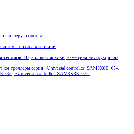
контроллеру теплицы.
системы полива в теплице.
ы теплицы
В файловом архиве размещена инструкция на
 контроллеры серии «Universal controller_SAM3X8E_05»,
8E_06», «Universal controller_SAM3X8E_07».