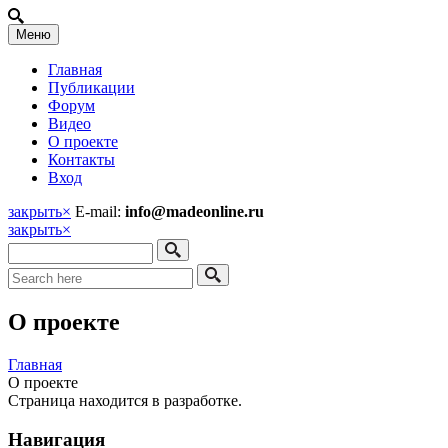
Меню
Главная
Публикации
Форум
Видео
О проекте
Контакты
Вход
закрыть
×
E-mail:
info@madeonline.ru
закрыть
×
О проекте
Главная
О проекте
Страница находится в разработке.
Навигация