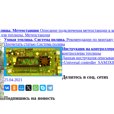
плицы. Метеостанция
Описание подключения метеостанции к 
 для теплицы. Метеостанция
Умная теплица. Система полива.
Рекомендации по монтажу 
Прочитать статью
Система полива
Инструкция на контроллер
контроллеры теплицы
Данная инструкция описывает
«Universal controller_SAM3X
Делитесь в соц. сетях
25.04.2021
Подпишись на новость